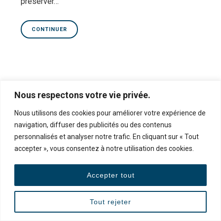
préserver…
CONTINUER
Nous respectons votre vie privée.
Politique de confidentialité
|
Conditions d’utilisation
|
Conditions
Nous utilisons des cookies pour améliorer votre expérience de
générales de vente
navigation, diffuser des publicités ou des contenus
Copyright Ⓒ 2026 Normand Faubert, Thérapeute en relation
personnalisés et analyser notre trafic. En cliquant sur « Tout
d’aide | Spécialiste en relation et gestion de la colère – Une
accepter », vous consentez à notre utilisation des cookies.
réalisation d’
Alvéole Média
Accepter tout
Tout rejeter